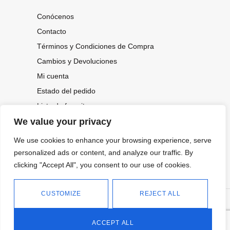
Conócenos
Contacto
Términos y Condiciones de Compra
Cambios y Devoluciones
Mi cuenta
Estado del pedido
Lista de favoritos
We value your privacy
We use cookies to enhance your browsing experience, serve
CONOCE NUESTRAS NOVEDADES,
OFERTAS...
personalized ads or content, and analyze our traffic. By
clicking "Accept All", you consent to our use of cookies.
Suscríbete a nuestra newsletter
CUSTOMIZE
REJECT ALL
©
Política de privacidad
Tienda online de Moda y
|
2026.
Complementos
Política de cookies
ACCEPT ALL