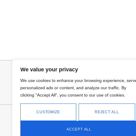
Seleccionar opciones
Selecciona
VAQUERO AZUL LUXE
CAMISA CELES
32,95
€
32,95
€
We value your privacy
We use cookies to enhance your browsing experience, serv
personalized ads or content, and analyze our traffic. By
clicking "Accept All", you consent to our use of cookies.
CUSTOMIZE
REJECT ALL
FANTASÍA - TIENDA
Avd Don Antonio Huertas, 74
13700 Tomelloso (Ciudad Real)
ACCEPT ALL
Teléfono: 618 11 75 02