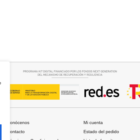
r opciones
Seleccionar opciones
TE OVERSIZE
CAMISA SAMBA
15,00
€
44,95
€
e
Conócenos
Mi cuenta
Contacto
Estado del pedido