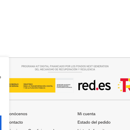
rrito
Añadir al carrito
 CUELLO PICO
JERSEY CAPA BOSTON
34,95
€
e
Conócenos
Mi cuenta
Contacto
Estado del pedido