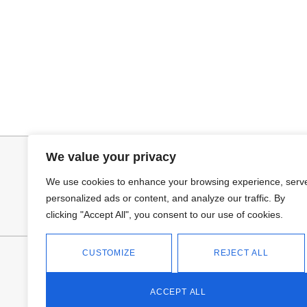
Seleccionar opciones
Añadir al ca
VAQUERO AZUL LUXE
TOP SATINADO
32,95
€
19,95
€
24,95
€
We value your privacy
We use cookies to enhance your browsing experience, serv
personalized ads or content, and analyze our traffic. By
clicking "Accept All", you consent to our use of cookies.
CUSTOMIZE
REJECT ALL
FANTASÍA - TIENDA
Avd Don Antonio Huertas, 74
13700 Tomelloso (Ciudad Real)
ACCEPT ALL
Teléfono: 618 11 75 02