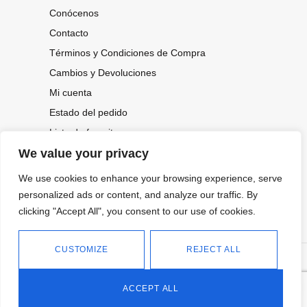
Conócenos
Contacto
Términos y Condiciones de Compra
Cambios y Devoluciones
Mi cuenta
Estado del pedido
Lista de favoritos
We value your privacy
We use cookies to enhance your browsing experience, serve
CONOCE NUESTRAS NOVEDADES,
OFERTAS...
personalized ads or content, and analyze our traffic. By
clicking "Accept All", you consent to our use of cookies.
Suscríbete a nuestra newsletter
CUSTOMIZE
REJECT ALL
©
Política de privacidad
Tienda online de Moda y
|
2026.
Complementos
Política de cookies
ACCEPT ALL