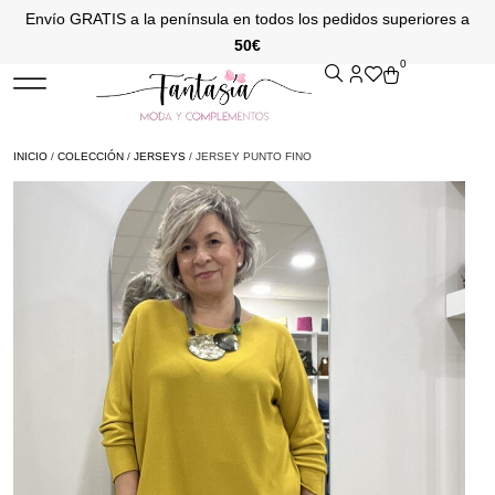
Envío GRATIS a la península en todos los pedidos superiores a
50€
0
INICIO
/
COLECCIÓN
/
JERSEYS
/ JERSEY PUNTO FINO