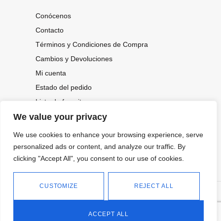
Conócenos
Contacto
Términos y Condiciones de Compra
Cambios y Devoluciones
Mi cuenta
Estado del pedido
Lista de favoritos
We value your privacy
We use cookies to enhance your browsing experience, serve
CONOCE NUESTRAS NOVEDADES,
OFERTAS...
personalized ads or content, and analyze our traffic. By
clicking "Accept All", you consent to our use of cookies.
Suscríbete a nuestra newsletter
CUSTOMIZE
REJECT ALL
©
Política de privacidad
Tienda online de Moda y
|
2026.
Complementos
Política de cookies
ACCEPT ALL