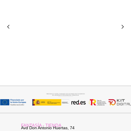
Añadir al carrito
Seleccionar opciones
PANTALON LINO RAQUEL
GABARDINA CLASI
34,95
€
52,95
€
FANTASÍA - TIENDA
Avd Don Antonio Huertas, 74