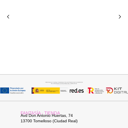
Añadir al carrito
Añadir al carrito
CAPA BRILLIS
FALDA SATINADA LOLA
15,00
€
29,95
€
32,95
€
FANTASÍA - TIENDA
Avd Don Antonio Huertas, 74
13700 Tomelloso (Ciudad Real)