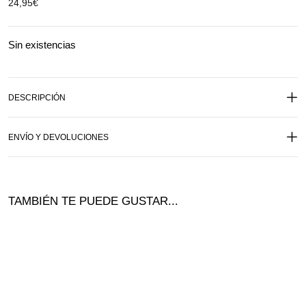
24,95
€
Sin existencias
DESCRIPCIÓN
ENVÍO Y DEVOLUCIONES
TAMBIÉN TE PUEDE GUSTAR...
Ofer
¡Ofer
ta!
ta!