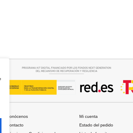
r opciones
Leer más
A
PANTALON VAQUERO CAMPANA
e
Conócenos
Mi cuenta
Contacto
Estado del pedido