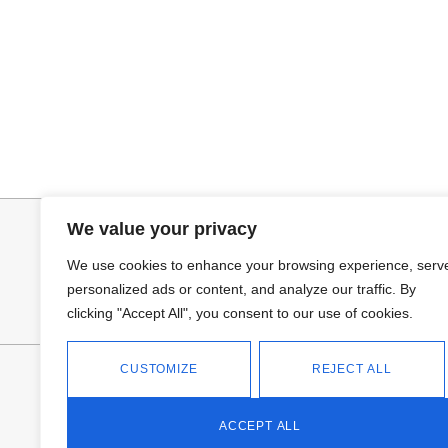
Añadir al carrito
Selecciona
JERSEY CAPA BOSTON
CAMISA SAMB
34,95
€
15,00
€
44,95
€
We value your privacy
We use cookies to enhance your browsing experience, serv
personalized ads or content, and analyze our traffic. By
clicking "Accept All", you consent to our use of cookies.
CUSTOMIZE
REJECT ALL
FANTASÍA - TIENDA
Avd Don Antonio Huertas, 74
13700 Tomelloso (Ciudad Real)
ACCEPT ALL
Teléfono: 618 11 75 02