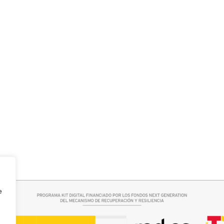
r opciones
Seleccionar opciones
ASI
CAMISA CELESTE OVERSIZE
32,95
€
e