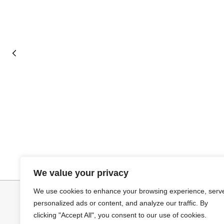
Seleccionar opciones
Selecciona
VAQUERO AZUL LUXE
GABARDINA CL
We value your privacy
32,95
€
52,95
€
We use cookies to enhance your browsing experience, serv
personalized ads or content, and analyze our traffic. By
clicking "Accept All", you consent to our use of cookies.