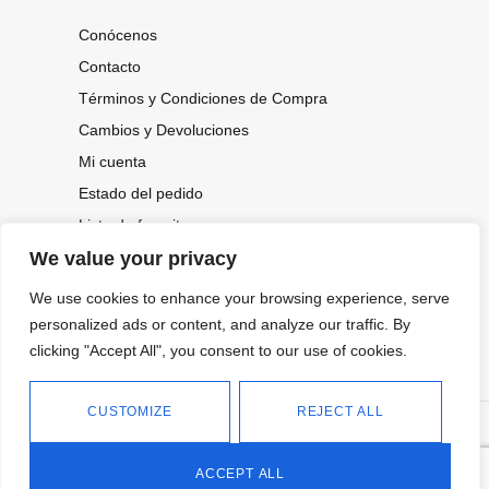
Conócenos
Contacto
Términos y Condiciones de Compra
Cambios y Devoluciones
Mi cuenta
Estado del pedido
Lista de favoritos
We value your privacy
We use cookies to enhance your browsing experience, serve
CONOCE NUESTRAS NOVEDADES,
OFERTAS...
personalized ads or content, and analyze our traffic. By
clicking "Accept All", you consent to our use of cookies.
Suscríbete a nuestra newsletter
CUSTOMIZE
REJECT ALL
©
Política de privacidad
Tienda online de Moda y
|
2026.
Complementos
Política de cookies
ACCEPT ALL