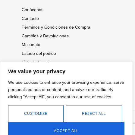
Conócenos
Contacto
Términos y Condiciones de Compra
Cambios y Devoluciones
Mi cuenta
Estado del pedido
Lista de favoritos
We value your privacy
We use cookies to enhance your browsing experience, serve
CONOCE NUESTRAS NOVEDADES,
OFERTAS...
personalized ads or content, and analyze our traffic. By
clicking "Accept All", you consent to our use of cookies.
Suscríbete a nuestra newsletter
CUSTOMIZE
REJECT ALL
©
Política de privacidad
Tienda online de Moda y
|
2026.
Complementos
Política de cookies
ACCEPT ALL