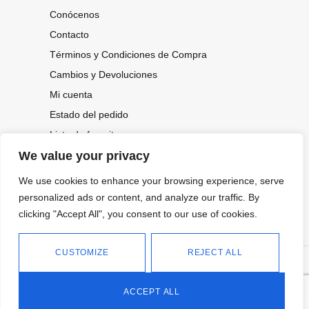
Conócenos
Contacto
Términos y Condiciones de Compra
Cambios y Devoluciones
Mi cuenta
Estado del pedido
Lista de favoritos
We value your privacy
We use cookies to enhance your browsing experience, serve
CONOCE NUESTRAS NOVEDADES,
personalized ads or content, and analyze our traffic. By
OFERTAS...
clicking "Accept All", you consent to our use of cookies.
Suscríbete a nuestra newsletter
CUSTOMIZE
REJECT ALL
©
Política de privacidad
Tienda online de Moda y
|
2026.
Complementos
Política de cookies
ACCEPT ALL