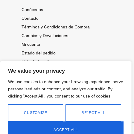
Conócenos
Contacto
Términos y Condiciones de Compra
Cambios y Devoluciones
Mi cuenta
Estado del pedido
Lista de favoritos
We value your privacy
We use cookies to enhance your browsing experience, serve
CONOCE NUESTRAS NOVEDADES,
OFERTAS...
personalized ads or content, and analyze our traffic. By
clicking "Accept All", you consent to our use of cookies.
Suscríbete a nuestra newsletter
CUSTOMIZE
REJECT ALL
©
Política de privacidad
Tienda online de Moda y
|
2026.
Complementos
Política de cookies
ACCEPT ALL