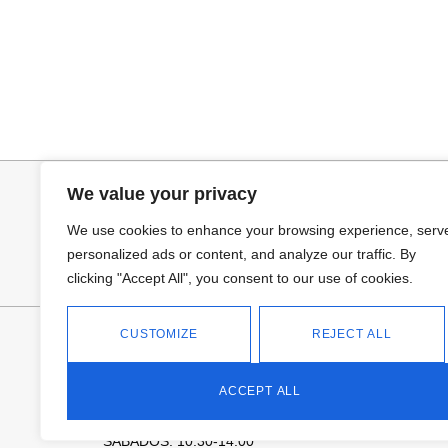
Seleccionar opciones
Selecciona
CAMISA CELESTE OVERSIZE
CAMISA SAMB
32,95
€
15,00
€
44,95
€
We value your privacy
We use cookies to enhance your browsing experience, serv
personalized ads or content, and analyze our traffic. By
clicking "Accept All", you consent to our use of cookies.
CUSTOMIZE
REJECT ALL
FANTASÍA - TIENDA
Avd Don Antonio Huertas, 74
13700 Tomelloso (Ciudad Real)
ACCEPT ALL
Teléfono: 618 11 75 02
HORARIO
L a V: 10:30-14:00 | 18:00-21:00
SÁBADOS: 10.30-14:00