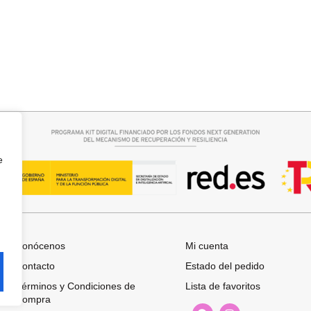
r opciones
Añadir al carrito
A
CAPA BRILLIS
15,00
€
29,95
€
e
Conócenos
Mi cuenta
Contacto
Estado del pedido
Términos y Condiciones de
Lista de favoritos
Compra