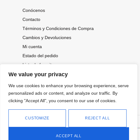
Conócenos
Contacto
Términos y Condiciones de Compra
Cambios y Devoluciones
Mi cuenta
Estado del pedido
Lista de favoritos
We value your privacy
We use cookies to enhance your browsing experience, serve
CONOCE NUESTRAS NOVEDADES,
OFERTAS...
personalized ads or content, and analyze our traffic. By
clicking "Accept All", you consent to our use of cookies.
Suscríbete a nuestra newsletter
CUSTOMIZE
REJECT ALL
©
Política de privacidad
Tienda online de Moda y
|
2026.
Complementos
Política de cookies
ACCEPT ALL