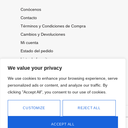
Conócenos
Contacto
Términos y Condiciones de Compra
Cambios y Devoluciones
Mi cuenta
Estado del pedido
Lista de favoritos
We value your privacy
We use cookies to enhance your browsing experience, serve
CONOCE NUESTRAS NOVEDADES,
OFERTAS...
personalized ads or content, and analyze our traffic. By
clicking "Accept All", you consent to our use of cookies.
Suscríbete a nuestra newsletter
CUSTOMIZE
REJECT ALL
©
Política de privacidad
Tienda online de Moda y
|
2026.
Complementos
Política de cookies
ACCEPT ALL