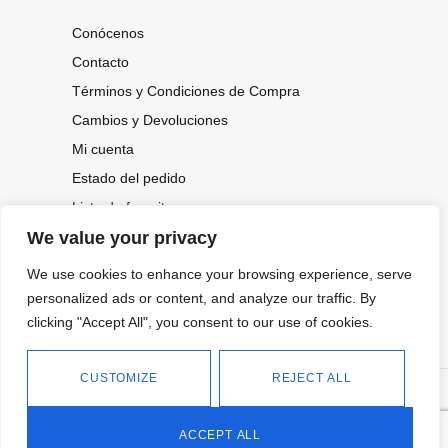
Conócenos
Contacto
Términos y Condiciones de Compra
Cambios y Devoluciones
Mi cuenta
Estado del pedido
Lista de favoritos
We value your privacy
We use cookies to enhance your browsing experience, serve
CONOCE NUESTRAS NOVEDADES,
OFERTAS...
personalized ads or content, and analyze our traffic. By
clicking "Accept All", you consent to our use of cookies.
Suscríbete a nuestra newsletter
CUSTOMIZE
REJECT ALL
©
Política de privacidad
Tienda online de Moda y
|
2026.
Complementos
Política de cookies
ACCEPT ALL