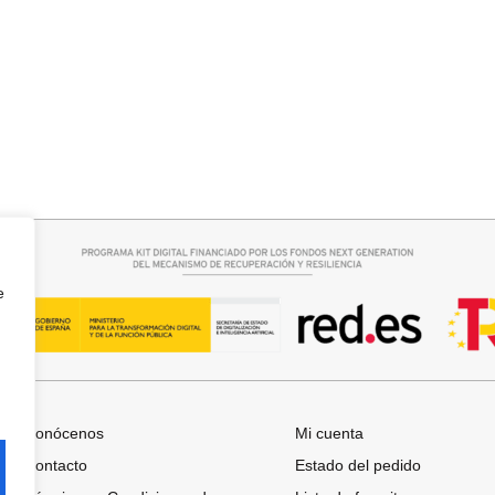
rrito
Seleccionar opciones
BOTIN SERRAJE TACON
39,95
€
e
Conócenos
Mi cuenta
Contacto
Estado del pedido