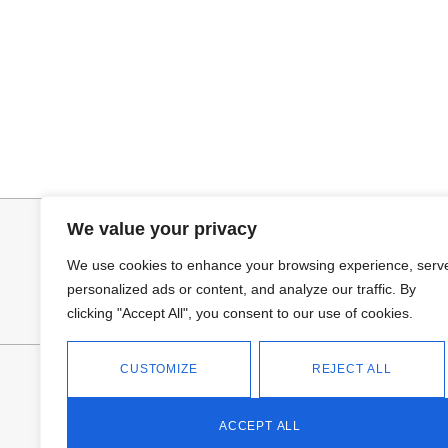
Leer más
Añadir al ca
PANTALON VAQUERO CAMPANA
CAPA BRILLIS
15,00
€
29,95
€
We value your privacy
We use cookies to enhance your browsing experience, serv
personalized ads or content, and analyze our traffic. By
clicking "Accept All", you consent to our use of cookies.
CUSTOMIZE
REJECT ALL
FANTASÍA - TIENDA
Avd Don Antonio Huertas, 74
13700 Tomelloso (Ciudad Real)
ACCEPT ALL
Teléfono: 618 11 75 02