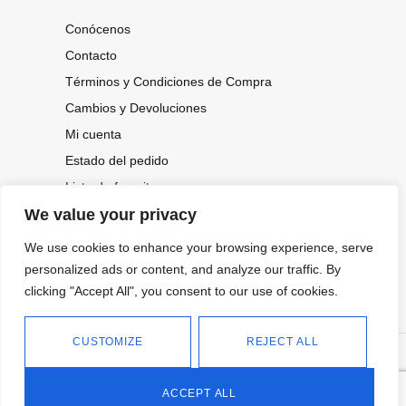
Conócenos
Contacto
Términos y Condiciones de Compra
Cambios y Devoluciones
Mi cuenta
Estado del pedido
Lista de favoritos
We value your privacy
We use cookies to enhance your browsing experience, serve
CONOCE NUESTRAS NOVEDADES,
OFERTAS...
personalized ads or content, and analyze our traffic. By
clicking "Accept All", you consent to our use of cookies.
Suscríbete a nuestra newsletter
CUSTOMIZE
REJECT ALL
©
Política de privacidad
Tienda online de Moda y
|
2026.
Complementos
Política de cookies
ACCEPT ALL