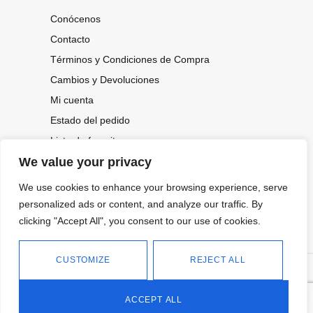
Conócenos
Contacto
Términos y Condiciones de Compra
Cambios y Devoluciones
Mi cuenta
Estado del pedido
Lista de favoritos
We value your privacy
We use cookies to enhance your browsing experience, serve
CONOCE NUESTRAS NOVEDADES,
personalized ads or content, and analyze our traffic. By
OFERTAS...
clicking "Accept All", you consent to our use of cookies.
Suscríbete a nuestra newsletter
CUSTOMIZE
REJECT ALL
©
Política de privacidad
Tienda online de Moda y
|
2026.
Complementos
Política de cookies
ACCEPT ALL