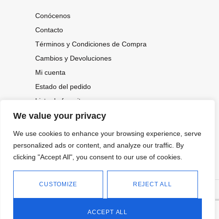
Conócenos
Contacto
Términos y Condiciones de Compra
Cambios y Devoluciones
Mi cuenta
Estado del pedido
Lista de favoritos
We value your privacy
We use cookies to enhance your browsing experience, serve
CONOCE NUESTRAS NOVEDADES,
OFERTAS...
personalized ads or content, and analyze our traffic. By
clicking "Accept All", you consent to our use of cookies.
Suscríbete a nuestra newsletter
CUSTOMIZE
REJECT ALL
©
Política de privacidad
Tienda online de Moda y
|
2026.
Complementos
Política de cookies
ACCEPT ALL