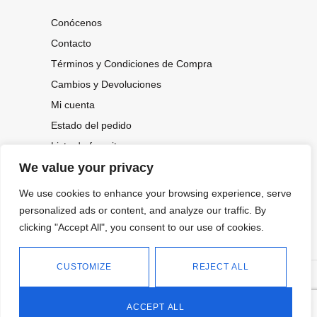
Conócenos
Contacto
Términos y Condiciones de Compra
Cambios y Devoluciones
Mi cuenta
Estado del pedido
Lista de favoritos
We value your privacy
We use cookies to enhance your browsing experience, serve
CONOCE NUESTRAS NOVEDADES,
OFERTAS...
personalized ads or content, and analyze our traffic. By
clicking "Accept All", you consent to our use of cookies.
Suscríbete a nuestra newsletter
CUSTOMIZE
REJECT ALL
©
Política de privacidad
Tienda online de Moda y
|
2026.
Complementos
Política de cookies
ACCEPT ALL