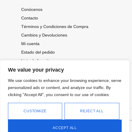
Conócenos
Contacto
Términos y Condiciones de Compra
Cambios y Devoluciones
Mi cuenta
Estado del pedido
Lista de favoritos
We value your privacy
We use cookies to enhance your browsing experience, serve
CONOCE NUESTRAS NOVEDADES,
OFERTAS...
personalized ads or content, and analyze our traffic. By
clicking "Accept All", you consent to our use of cookies.
Suscríbete a nuestra newsletter
CUSTOMIZE
REJECT ALL
©
Política de privacidad
Tienda online de Moda y
|
2026.
Complementos
Política de cookies
ACCEPT ALL