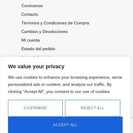
Conócenos
Contacto
Términos y Condiciones de Compra
Cambios y Devoluciones
Mi cuenta
Estado del pedido
Lista de favoritos
We value your privacy
We use cookies to enhance your browsing experience, serve
CONOCE NUESTRAS NOVEDADES,
OFERTAS...
personalized ads or content, and analyze our traffic. By
clicking "Accept All", you consent to our use of cookies.
Suscríbete a nuestra newsletter
CUSTOMIZE
REJECT ALL
©
Política de privacidad
Tienda online de Moda y
|
2026.
Complementos
Política de cookies
ACCEPT ALL