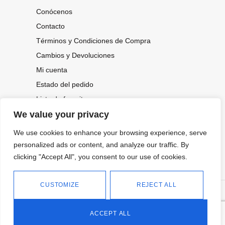
Conócenos
Contacto
Términos y Condiciones de Compra
Cambios y Devoluciones
Mi cuenta
Estado del pedido
Lista de favoritos
We value your privacy
We use cookies to enhance your browsing experience, serve
CONOCE NUESTRAS NOVEDADES,
personalized ads or content, and analyze our traffic. By
OFERTAS...
clicking "Accept All", you consent to our use of cookies.
Suscríbete a nuestra newsletter
CUSTOMIZE
REJECT ALL
©
Política de privacidad
Tienda online de Moda y
|
2026.
Complementos
Política de cookies
ACCEPT ALL