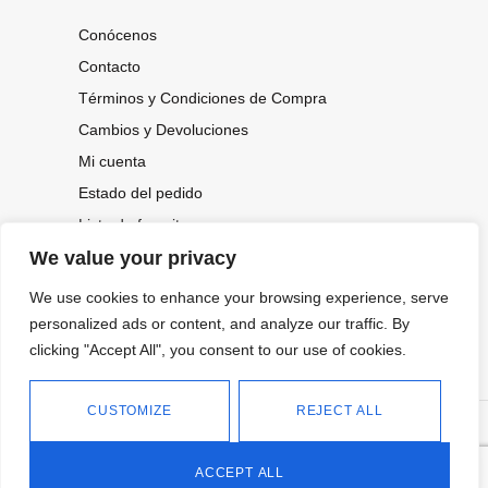
Conócenos
Contacto
Términos y Condiciones de Compra
Cambios y Devoluciones
Mi cuenta
Estado del pedido
Lista de favoritos
We value your privacy
We use cookies to enhance your browsing experience, serve
CONOCE NUESTRAS NOVEDADES,
OFERTAS...
personalized ads or content, and analyze our traffic. By
clicking "Accept All", you consent to our use of cookies.
Suscríbete a nuestra newsletter
CUSTOMIZE
REJECT ALL
©
Política de privacidad
Tienda online de Moda y
|
2026.
Complementos
Política de cookies
ACCEPT ALL