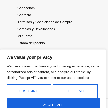
Conócenos
Contacto
Términos y Condiciones de Compra
Cambios y Devoluciones
Mi cuenta
Estado del pedido
Lista de favoritos
We value your privacy
We use cookies to enhance your browsing experience, serve
CONOCE NUESTRAS NOVEDADES,
OFERTAS...
personalized ads or content, and analyze our traffic. By
clicking "Accept All", you consent to our use of cookies.
Suscríbete a nuestra newsletter
CUSTOMIZE
REJECT ALL
©
Política de privacidad
Tienda online de Moda y
|
2026.
Complementos
Política de cookies
ACCEPT ALL