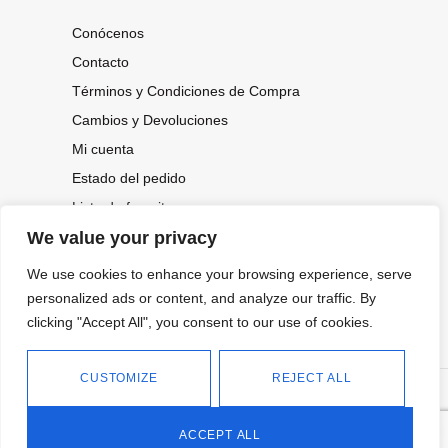
Conócenos
Contacto
Términos y Condiciones de Compra
Cambios y Devoluciones
Mi cuenta
Estado del pedido
Lista de favoritos
We value your privacy
We use cookies to enhance your browsing experience, serve
CONOCE NUESTRAS NOVEDADES,
OFERTAS...
personalized ads or content, and analyze our traffic. By
clicking "Accept All", you consent to our use of cookies.
Suscríbete a nuestra newsletter
CUSTOMIZE
REJECT ALL
©
Política de privacidad
Tienda online de Moda y
|
2026.
Complementos
Política de cookies
ACCEPT ALL