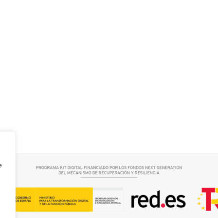
rrito
Seleccionar opciones
 BOSTON
CAMISA CELESTE OVERSIZE
32,95
€
e