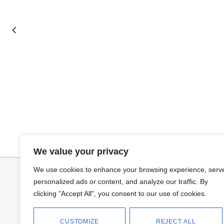
Añadir al carrito
Añadir al ca
TOP SATINADO CUELLO PICO
JERSEY CAPA
We value your privacy
19,95
€
24,95
€
34,95
€
We use cookies to enhance your browsing experience, serv
personalized ads or content, and analyze our traffic. By
clicking "Accept All", you consent to our use of cookies.
CUSTOMIZE
REJECT ALL