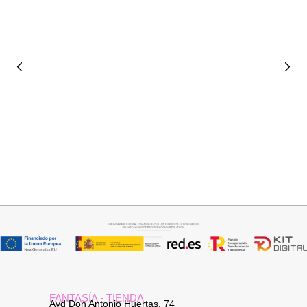
Añadir al carrito
Seleccionar opciones
PANTALON LINO RAQUEL
CAMISA SAMBA
34,95
€
15,00
€
44,95
€
FANTASÍA - TIENDA
Avd Don Antonio Huertas, 74