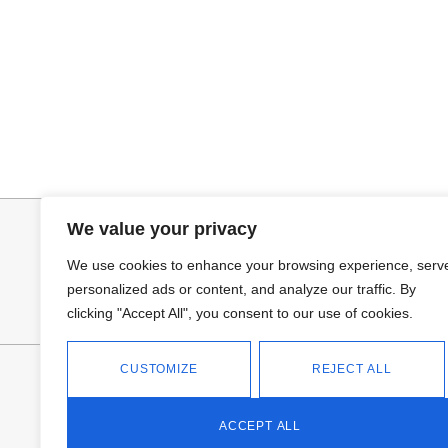
Seleccionar opciones
Añadir al ca
VAQUERO AZUL LUXE
PANTALON LIN
32,95
€
34,95
€
We value your privacy
We use cookies to enhance your browsing experience, serv
personalized ads or content, and analyze our traffic. By
clicking "Accept All", you consent to our use of cookies.
CUSTOMIZE
REJECT ALL
FANTASÍA - TIENDA
Avd Don Antonio Huertas, 74
13700 Tomelloso (Ciudad Real)
ACCEPT ALL
Teléfono: 618 11 75 02