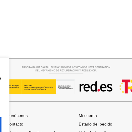
rrito
Seleccionar opciones
O RAQUEL
CAMISA SAMBA
15,00
€
44,95
€
e
Conócenos
Mi cuenta
Contacto
Estado del pedido