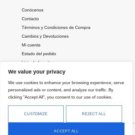
Conócenos
Contacto
Términos y Condiciones de Compra
Cambios y Devoluciones
Mi cuenta
Estado del pedido
Lista de favoritos
We value your privacy
We use cookies to enhance your browsing experience, serve
CONOCE NUESTRAS NOVEDADES,
OFERTAS...
personalized ads or content, and analyze our traffic. By
clicking "Accept All", you consent to our use of cookies.
Suscríbete a nuestra newsletter
CUSTOMIZE
REJECT ALL
©
Política de privacidad
Tienda online de Moda y
|
2026.
Complementos
Política de cookies
ACCEPT ALL