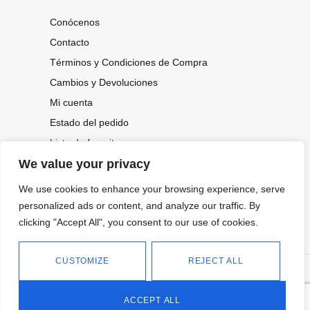
Conócenos
Contacto
Términos y Condiciones de Compra
Cambios y Devoluciones
Mi cuenta
Estado del pedido
Lista de favoritos
We value your privacy
We use cookies to enhance your browsing experience, serve
CONOCE NUESTRAS NOVEDADES,
OFERTAS...
personalized ads or content, and analyze our traffic. By
clicking "Accept All", you consent to our use of cookies.
Suscríbete a nuestra newsletter
CUSTOMIZE
REJECT ALL
©
Política de privacidad
Tienda online de Moda y
|
2026.
Complementos
Política de cookies
ACCEPT ALL