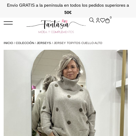
Envío GRATIS a la península en todos los pedidos superiores a
50€
0
INICIO
/
COLECCIÓN
/
JERSEYS
/ JERSEY TOPITOS CUELLO ALTO