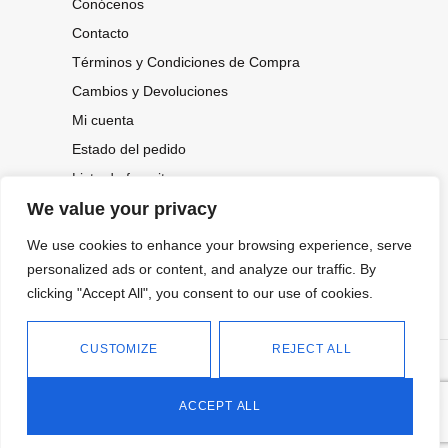
Conócenos
Contacto
Términos y Condiciones de Compra
Cambios y Devoluciones
Mi cuenta
Estado del pedido
Lista de favoritos
We value your privacy
We use cookies to enhance your browsing experience, serve
CONOCE NUESTRAS NOVEDADES,
personalized ads or content, and analyze our traffic. By
OFERTAS...
clicking "Accept All", you consent to our use of cookies.
Suscríbete a nuestra newsletter
CUSTOMIZE
REJECT ALL
©
Política de privacidad
Tienda online de Moda y
|
2026.
Complementos
Política de cookies
ACCEPT ALL