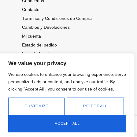
Conócenos
Contacto
Términos y Condiciones de Compra
Cambios y Devoluciones
Mi cuenta
Estado del pedido
Lista de favoritos
We value your privacy
We use cookies to enhance your browsing experience, serve
CONOCE NUESTRAS NOVEDADES,
OFERTAS...
personalized ads or content, and analyze our traffic. By
clicking "Accept All", you consent to our use of cookies.
Suscríbete a nuestra newsletter
CUSTOMIZE
REJECT ALL
©
Política de privacidad
Tienda online de Moda y
|
2026.
Complementos
Política de cookies
ACCEPT ALL