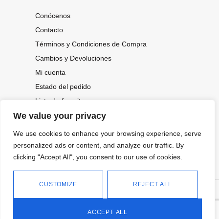
Conócenos
Contacto
Términos y Condiciones de Compra
Cambios y Devoluciones
Mi cuenta
Estado del pedido
Lista de favoritos
We value your privacy
We use cookies to enhance your browsing experience, serve
CONOCE NUESTRAS NOVEDADES,
OFERTAS...
personalized ads or content, and analyze our traffic. By
clicking "Accept All", you consent to our use of cookies.
Suscríbete a nuestra newsletter
CUSTOMIZE
REJECT ALL
©
Política de privacidad
Tienda online de Moda y
|
2026.
Complementos
Política de cookies
ACCEPT ALL