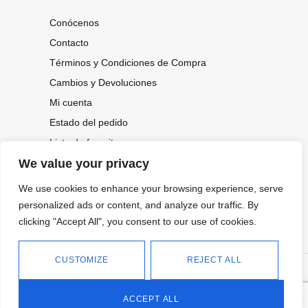
Conócenos
Contacto
Términos y Condiciones de Compra
Cambios y Devoluciones
Mi cuenta
Estado del pedido
Lista de favoritos
We value your privacy
We use cookies to enhance your browsing experience, serve
CONOCE NUESTRAS NOVEDADES,
OFERTAS...
personalized ads or content, and analyze our traffic. By
clicking "Accept All", you consent to our use of cookies.
Suscríbete a nuestra newsletter
CUSTOMIZE
REJECT ALL
©
Política de privacidad
Tienda online de Moda y
|
2026.
Complementos
Política de cookies
ACCEPT ALL