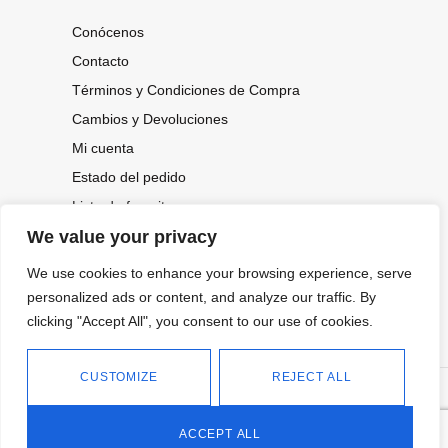
Conócenos
Contacto
Términos y Condiciones de Compra
Cambios y Devoluciones
Mi cuenta
Estado del pedido
Lista de favoritos
We value your privacy
We use cookies to enhance your browsing experience, serve
CONOCE NUESTRAS NOVEDADES,
OFERTAS...
personalized ads or content, and analyze our traffic. By
clicking "Accept All", you consent to our use of cookies.
Suscríbete a nuestra newsletter
CUSTOMIZE
REJECT ALL
©
Política de privacidad
Tienda online de Moda y
|
2026.
Complementos
Política de cookies
ACCEPT ALL