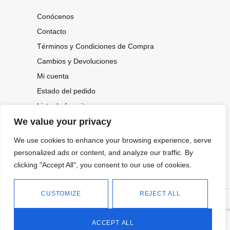
Conócenos
Contacto
Términos y Condiciones de Compra
Cambios y Devoluciones
Mi cuenta
Estado del pedido
Lista de favoritos
We value your privacy
We use cookies to enhance your browsing experience, serve
CONOCE NUESTRAS NOVEDADES,
OFERTAS...
personalized ads or content, and analyze our traffic. By
clicking "Accept All", you consent to our use of cookies.
Suscríbete a nuestra newsletter
CUSTOMIZE
REJECT ALL
©
Política de privacidad
Tienda online de Moda y
|
2026.
Complementos
Política de cookies
ACCEPT ALL