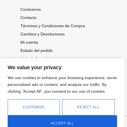
Conócenos
Contacto
Términos y Condiciones de Compra
Cambios y Devoluciones
Mi cuenta
Estado del pedido
Lista de favoritos
We value your privacy
We use cookies to enhance your browsing experience, serve
CONOCE NUESTRAS NOVEDADES,
OFERTAS...
personalized ads or content, and analyze our traffic. By
clicking "Accept All", you consent to our use of cookies.
Suscríbete a nuestra newsletter
CUSTOMIZE
REJECT ALL
©
Política de privacidad
Tienda online de Moda y
|
2026.
Complementos
Política de cookies
ACCEPT ALL